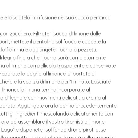
e e lasciatela in infusione nel suo succo per circa
con zucchero. Filtrate il succo di limone dalle
orli, mettete il pentolino sul fuoco e cuocete la
la fiamma e aggiungete il burro a pezzetti.
i legno fino a che il burro sarà completamente
rema al limone con pellicola trasparente e conservate
preparate la bagna al limoncello: portate a
chero e la scorza di limone per 1 minuto. Lasciate
l limoncello. In una terrina incorporate al
 di legno e con movimenti delicati, la crema al
parata. Aggiungete ora la panna precedentemente
tti gli ingredienti mescolando delicatamente con
 ora ad assemblare il vostro tiramisù al limone.
ago” e disponeteli sul fondo di una pirofila, se
lle coppette. Ricopriteli con la metà della crema di