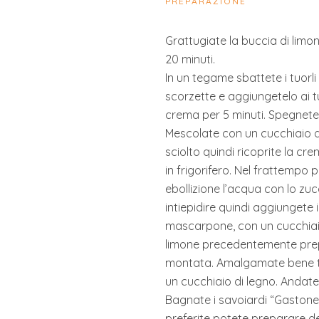
PREPARAZIONE
Grattugiate la buccia di limon
20 minuti.
In un tegame sbattete i tuorli 
scorzette e aggiungetelo ai tu
crema per 5 minuti. Spegnete 
Mescolate con un cucchiaio d
sciolto quindi ricoprite la c
in frigorifero. Nel frattempo 
ebollizione l’acqua con lo zuc
intiepidire quindi aggiungete i
mascarpone, con un cucchiaio
limone precedentemente pre
montata. Amalgamate bene tu
un cucchiaio di legno. Andate
Bagnate i savoiardi “Gastone L
preferite potete preparare de