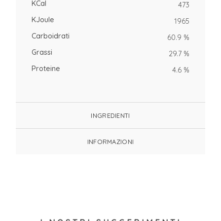
KCal
473
KJoule
1965
Carboidrati
60.9 %
Grassi
29.7 %
Proteine
4.6 %
INGREDIENTI
INFORMAZIONI