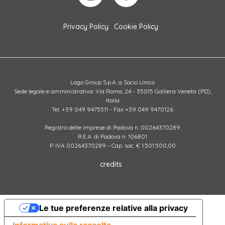
Privacy Policy
Cookie Policy
Lago Group S.p.A. a Socio Unico
Sede legale e amministrativa: Via Roma, 24 - 35015 Galliera Veneta (PD),
Italia
Tel. +39 049 9475511 - Fax +39 049 9470126
Registro delle imprese di Padova n. 00264370289
R.E.A. di Padova n. 106801
P. IVA 00264370289 - Cap. soc. € 1.501.500,00
credits
Le tue preferenze relative alla privacy