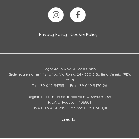
Privacy Policy
Cookie Policy
Lago Group S.p.A. a Socio Unico
Sede legale e amministrativa: Via Roma, 24 - 35015 Galliera Veneta (PD),
Italia
Tel. +39 049 9475511 - Fax +39 049 9470126
Registro delle imprese di Padova n. 00264370289
R.E.A. di Padova n. 106801
P. IVA 00264370289 - Cap. soc. € 1.501.500,00
credits